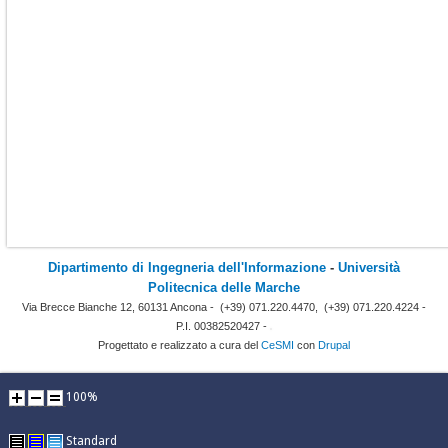
Dipartimento di Ingegneria dell'Informazione
-
Università
Politecnica delle Marche
Via Brecce Bianche 12, 60131 Ancona -
(+39) 071.220.4470,
(+39) 071.220.4224 -
P.I. 00382520427 -
Progettato e realizzato a cura del
CeSMI
con
Drupal
100%
Standard