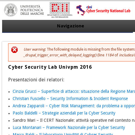
Navigazione
User warning
: The following module is missing from the file system
Messaggio di errore
_drupal_trigger_error_with_delayed_logging()
(line
1184
of
includes/
Cyber Security Lab Univpm 2016
Presentazioni dei relatori:
Cinzia Grucci – Superficie di attacco: situazione della Regione Mar
Christian Fusciello – Security Information & Incident Response
Andrea Zapparoli – Cyber Risk Management: da problema a oppor
Paolo Baldelli – Strategie aziendali per la Cyber Security
Sandro Mari – Il CERT Nazionale: attività operative nel contesto n
Luca Montanari – Framework Nazionale per la Cyber Security
Marco Baldi – Il laboratorio UnivPM di Cybser Security