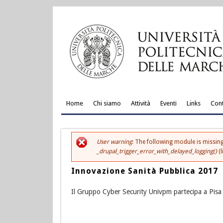
Home
Chi siamo
Attività
Eventi
Links
Cont
User warning
: The following module is missing
Messaggio di errore
_drupal_trigger_error_with_delayed_logging()
(l
Innovazione Sanità Pubblica 2017
Il Gruppo Cyber Security Univpm partecipa a Pisa 