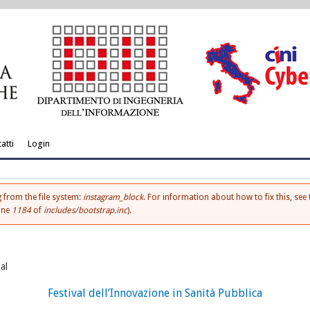
atti
Login
 from the file system:
instagram_block
. For information about how to fix this, see
ine
1184
of
includes/bootstrap.inc
).
al
Festival dell’Innovazione in Sanità Pubblica