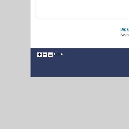
Dipa
Via B
100%