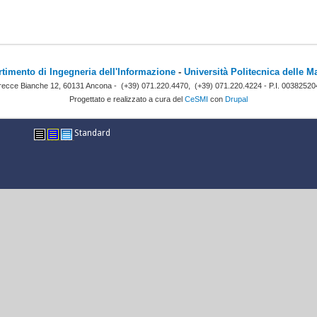
rtimento di Ingegneria dell'Informazione
-
Università Politecnica delle M
recce Bianche 12, 60131 Ancona -
(+39) 071.220.4470,
(+39) 071.220.4224 - P.I. 00382520
Progettato e realizzato a cura del
CeSMI
con
Drupal
Standard