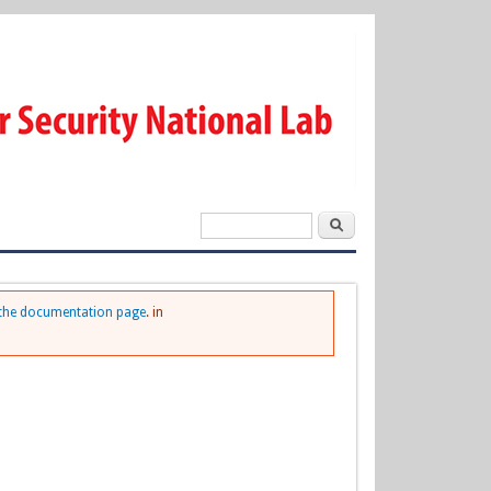
Cerca
Form di
ricerca
the documentation page
. in