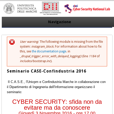
Navigazione
User warning
: The following module is missing from the file
Messaggio di errore
system:
instagram_block
. For information about how to fix
this, see
the documentation page
. in
_drupal_trigger_error_with_delayed_logging()
(line
1184
of
includes/bootstrap.inc
).
Seminario CASE-Confindustria 2016
Il C.A.S.E., l'Univpm e Confindustria Marche in collaborazione con
il Dipartimento di Ingegneria dell'Informazione organizzano il
seminario:
CYBER SECURITY: sfida non da
evitare ma da conoscere
Giovedì 3 Novembre 2016 - ore 17.00