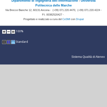
Dipartimento di Ingegneria dell'Informazione
-
Università
Politecnica delle Marche
Via Brecce Bianche 12, 60131 Ancona -
(+39) 071.220.4470,
(+39) 071.220.4224 -
P.I. 00382520427 -
Progettato e realizzato a cura del
CeSMI
con
Drupal
100%
Standard
Sistema Qualità di Ateneo