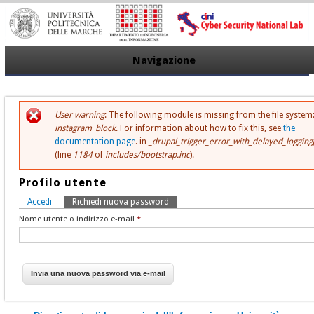
Navigazione
User warning
: The following module is missing from the file system
Messaggio di errore
instagram_block
. For information about how to fix this, see
the
documentation page
. in
_drupal_trigger_error_with_delayed_logging
(line
1184
of
includes/bootstrap.inc
).
Profilo utente
Accedi
Richiedi nuova password
(scheda attiva)
Schede primarie
Nome utente o indirizzo e-mail
*